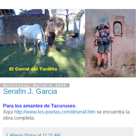
Wednesday, March 4, 2009
Serafin J. Garcia
Para los amantes de Tacuruses
.
Aqui
http://www.los-poetas.com/d/seraf.htm
se encuentra la
obra completa.
J. Alberto Pintos
at
11:31 AM