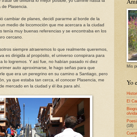
Ami
 tratar de dividirla lo mejor posible, yo camine hasta la
a de Plasencia.
ó cambiar de planes, decidí pararme al borde de la
r un medio de locomoción que me acercara a la ciudad
es tenía muy buenas referencias y se encontraba en los
turo cercano.
otros siempre atraeremos lo que realmente queremos,
iva es dirigida al propósito, el universo conspirara para
a lo logremos. Y así fue, no habían pasado ni diez
Mis p
primer auto aproximarse, le hago señas para que
carle que era un peregrino en su camino a Santiago, pero
n, ya que estaba tan cerca, el conocer Plasencia, me
Yo e
a de mercado en la ciudad y él iba para ahí.
Histor
El Ca
Biogr
olvida
Poesi
(18)
Cuent