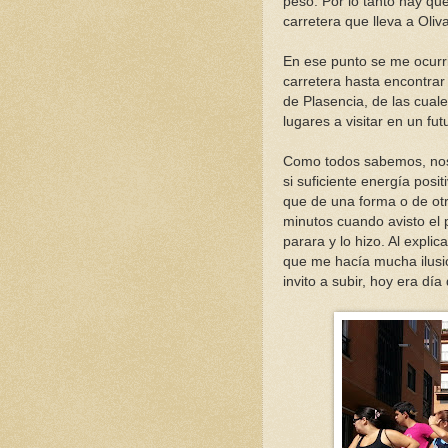
peso. Por lo tanto hay que
carretera que lleva a Oliv
En ese punto se me ocurri
carretera hasta encontra
de Plasencia, de las cual
lugares a visitar en un fu
Como todos sabemos, nos
si suficiente energía posit
que de una forma o de otr
minutos cuando avisto el 
parara y lo hizo. Al expli
que me hacía mucha ilusió
invito a subir, hoy era dí