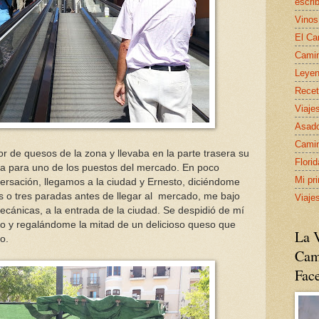
escrib
Vinos
El Ca
Camin
Leyen
Recet
Viaje
Asado
Camin
r de quesos de la zona y llevaba en la parte trasera su
Flori
sa para uno de los puestos del mercado. En poco
Mi pr
ersación, llegamos a la ciudad y Ernesto, diciéndome
s o tres paradas antes de llegar al mercado, me bajo
Viaje
ecánicas, a la entrada de la ciudad. Se despidió de mí
y regalándome la mitad de un delicioso queso que
La V
o.
Cam
Fac