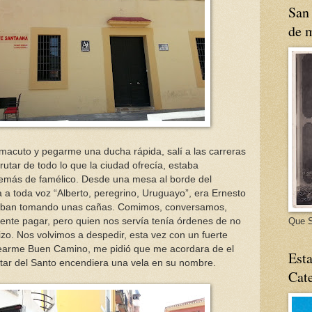
San 
de m
macuto y pegarme una ducha rápida, salí a las carreras
rutar de todo lo que la ciudad ofrecía, estaba
emás de famélico. Desde una mesa al borde del
a toda voz “Alberto, peregrino, Uruguayo”, era Ernesto
staban tomando unas cañas. Comimos, conversamos,
ente pagar, pero quien nos servía tenía órdenes de no
Que S
 hizo. Nos volvimos a despedir, esta vez con un fuerte
earme Buen Camino, me pidió que me acordara de el
Esta
ltar del Santo encendiera una vela en su nombre.
Cate