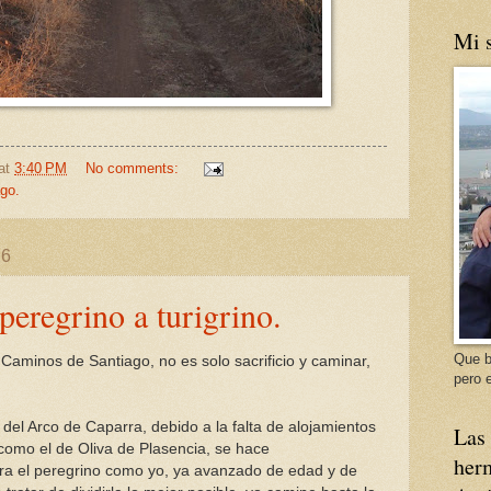
Mi s
at
3:40 PM
No comments:
go.
16
peregrino a turigrino.
Que b
 Caminos de Santiago, no es solo sacrificio y caminar,
pero e
del Arco de Caparra, debido a la falta de alojamientos
Las 
como el de Oliva de Plasencia, se hace
herm
a el peregrino como yo, ya avanzado de edad y de