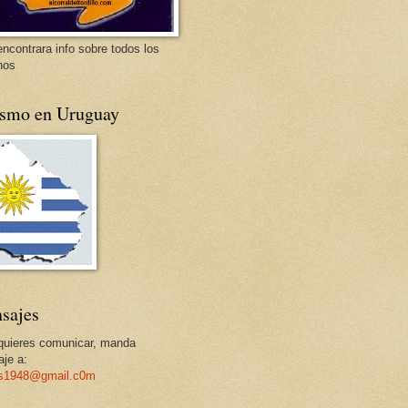
encontrara info sobre todos los
nos
ismo en Uruguay
sajes
 quieres comunicar, manda
je a:
os1948@gmail.c0m