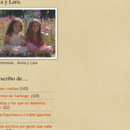
a y Lara.
rincesas...Amia y Lara
scribo de....
ias cortitas
(143)
mino de Santiago.
(118)
afias y los que no debemos
r.
(52)
a Gauchesca o sobre gauchos.
os escritos por gente que sabe