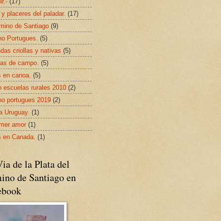
ir.-
(17)
 y placeres del paladar.
(17)
mino de Santiago
(9)
o Portugues.
(5)
das criollas y nativas
(5)
as de campo.
(5)
s en canoa.
(5)
 escuelas rurales 2010
(2)
o portugues 2019
(2)
da Uruguay.
(1)
imer amor
(1)
s en Canada.
(1)
ia de la Plata del
ino de Santiago en
ebook