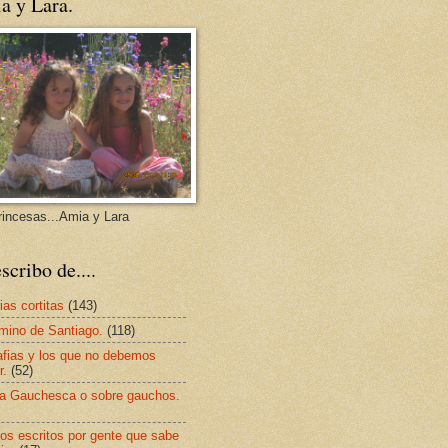
a y Lara.
rincesas...Amia y Lara
scribo de....
ias cortitas
(143)
mino de Santiago.
(118)
afias y los que no debemos
r.
(52)
a Gauchesca o sobre gauchos.
os escritos por gente que sabe