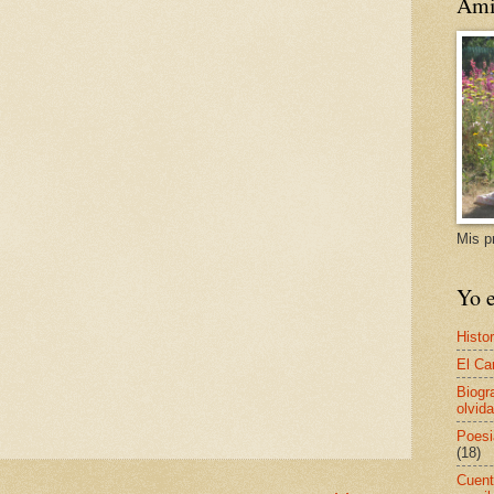
Ami
Mis p
Yo e
Histor
El Ca
Biogr
olvida
Poesi
(18)
Cuent