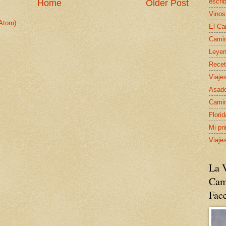
escrib
Home
Older Post
Vinos
Atom)
El Ca
Camin
Leyen
Recet
Viaje
Asado
Camin
Flori
Mi pr
Viaje
La V
Cam
Fac