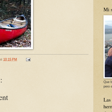
Mi s
at
10:15 PM
:
Que b
pero e
ent
Las 
herm