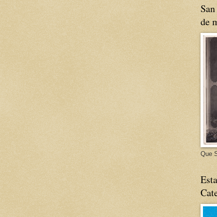
San 
de m
Que S
Esta
Cate