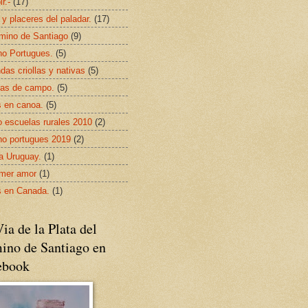
ir.-
(17)
 y placeres del paladar.
(17)
mino de Santiago
(9)
o Portugues.
(5)
das criollas y nativas
(5)
as de campo.
(5)
s en canoa.
(5)
 escuelas rurales 2010
(2)
o portugues 2019
(2)
da Uruguay.
(1)
imer amor
(1)
s en Canada.
(1)
ia de la Plata del
ino de Santiago en
ebook