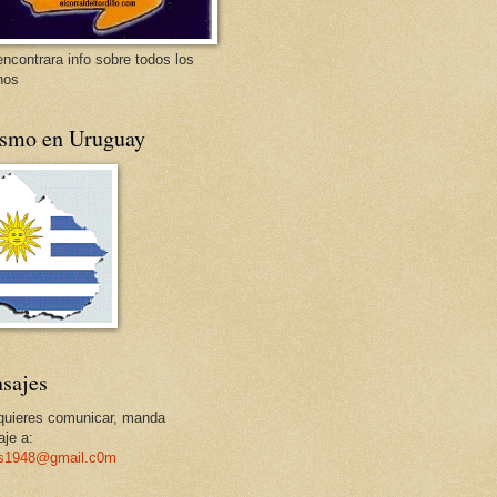
encontrara info sobre todos los
nos
ismo en Uruguay
sajes
 quieres comunicar, manda
je a:
os1948@gmail.c0m