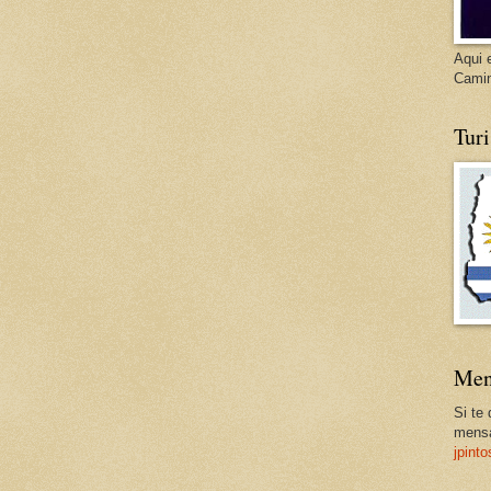
Aqui 
Cami
Tur
Men
Si te
mensa
jpint