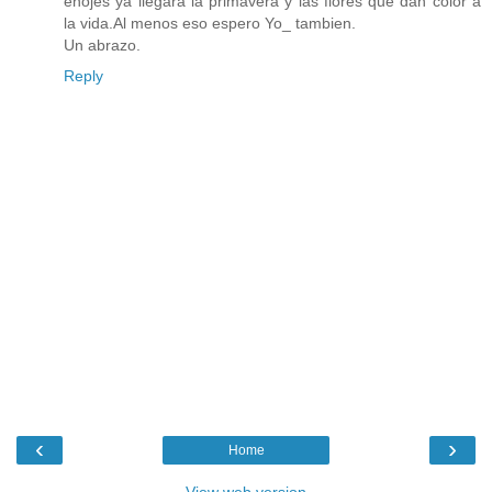
enojes ya llegara la primavera y las flores que dan color a
la vida.Al menos eso espero Yo_ tambien.
Un abrazo.
Reply
‹
›
Home
View web version