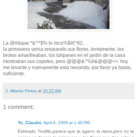
La @#&que *&^^$% lo reco%$#(^62,
la primavera venia orejeando sus flores, lentamente, los
brotos amarilleaban, los tulipanes en el jardin de la casa
mostraban sus copetes, pero @@@&^%#&@@@<>. hoy
me levante y nuevamente esta nevando, por favor ya basta,
suficiente.
J. Alberto Pintos
at
10:22 AM
1 comment:
Yo_Claudio
April 6, 2009 at 1:40 PM
Estimado Tordillo,parece que te agarro la nieve,pero no te