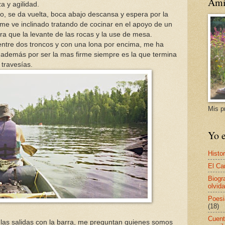
Ami
 y agilidad.
, se da vuelta, boca abajo descansa y espera por la
me ve inclinado tratando de cocinar en el apoyo de un
a que la levante de las rocas y la use de mesa.
entre dos troncos y con una lona por encima, me ha
, además por ser la mas firme siempre es la que termina
 travesías.
Mis p
Yo e
Histor
El Ca
Biogr
olvida
Poesi
(18)
Cuent
 las salidas con la barra, me preguntan quienes somos