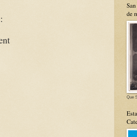
San 
de m
:
ent
Que S
Esta
Cate