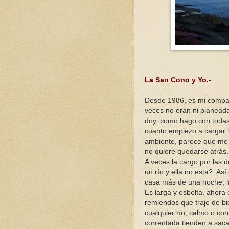
La San Cono y Yo.-
Desde 1986, es mi compañ
veces no eran ni planeada
doy, como hago con todas
cuanto empiezo a cargar la
ambiente, parece que me m
no quiere quedarse atrás.
A veces la cargo por las 
un río y ella no esta?. As
casa más de una noche, l
Es larga y esbelta, ahora 
remiendos que traje de bi
cualquier río, calmo o con
correntada tienden a saca