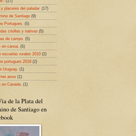
ir.-
(17)
 y placeres del paladar.
(17)
mino de Santiago
(9)
o Portugues.
(5)
das criollas y nativas
(5)
as de campo.
(5)
s en canoa.
(5)
 escuelas rurales 2010
(2)
o portugues 2019
(2)
da Uruguay.
(1)
imer amor
(1)
s en Canada.
(1)
ia de la Plata del
ino de Santiago en
ebook