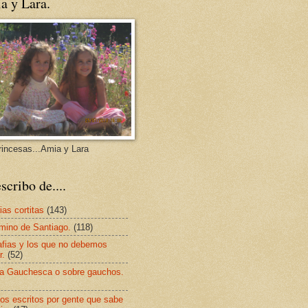
a y Lara.
rincesas...Amia y Lara
scribo de....
ias cortitas
(143)
mino de Santiago.
(118)
afias y los que no debemos
r.
(52)
a Gauchesca o sobre gauchos.
os escritos por gente que sabe