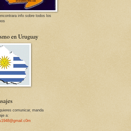
encontrara info sobre todos los
nos
ismo en Uruguay
sajes
 quieres comunicar, manda
je a:
os1948@gmail.c0m