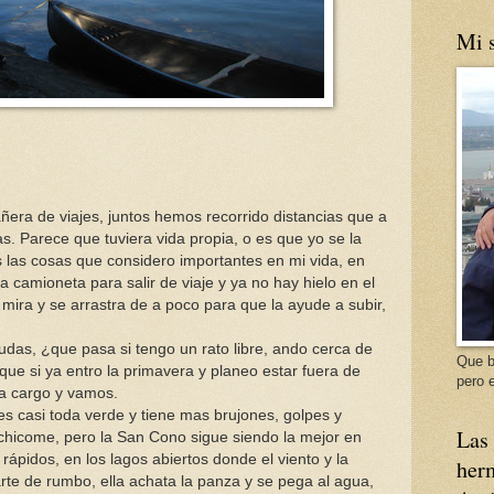
Mi s
era de viajes, juntos hemos recorrido distancias que a
s. Parece que tuviera vida propia, o es que yo se la
 las cosas que considero importantes en mi vida, en
 camioneta para salir de viaje y ya no hay hielo en el
ira y se arrastra de a poco para que la ayude a subir,
dudas, ¿que pasa si tengo un rato libre, ando cerca de
Que b
í que si ya entro la primavera y planeo estar fuera de
pero e
a cargo y vamos.
es casi toda verde y tiene mas brujones, golpes y
Las 
chicome, pero la San Cono sigue siendo la mejor en
 rápidos, en los lagos abiertos donde el viento y la
herm
rte de rumbo, ella achata la panza y se pega al agua,