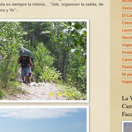
escrib
sta es siempre la misma… “Uds. organicen la salida, de
Vinos
no y Yo”.-
El Ca
Camin
Leyen
Recet
Viaje
Asado
Camin
Flori
Mi pr
Viaje
La V
Cam
Fac