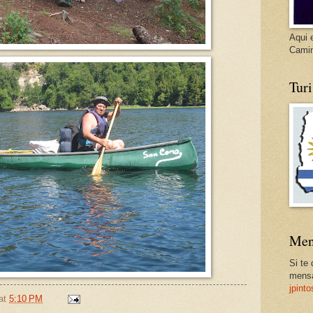
Aqui 
Cami
Tur
Men
Si te
mensa
jpint
at
5:10 PM