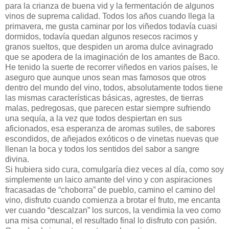
para la crianza de buena vid y la fermentación de algunos
vinos de suprema calidad. Todos los años cuando llega la
primavera, me gusta caminar por los viñedos todavía cuasi
dormidos, todavía quedan algunos resecos racimos y
granos sueltos, que despiden un aroma dulce avinagrado
que se apodera de la imaginación de los amantes de Baco.
He tenido la suerte de recorrer viñedos en varios países, le
aseguro que aunque unos sean mas famosos que otros
dentro del mundo del vino, todos, absolutamente todos tiene
las mismas características básicas, agrestes, de tierras
malas, pedregosas, que parecen estar siempre sufriendo
una sequía, a la vez que todos despiertan en sus
aficionados, esa esperanza de aromas sutiles, de sabores
escondidos, de añejados exóticos o de vinetas nuevas que
llenan la boca y todos los sentidos del sabor a sangre
divina.
Si hubiera sido cura, comulgaría diez veces al día, como soy
simplemente un laico amante del vino y con aspiraciones
fracasadas de “choborra” de pueblo, camino el camino del
vino, disfruto cuando comienza a brotar el fruto, me encanta
ver cuando “descalzan” los surcos, la vendimia la veo como
una misa comunal, el resultado final lo disfruto con pasión.