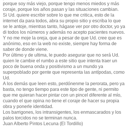
porque soy más viejo, porque tengo menos miedos y más
coraje, porque los años pasan y las situaciones cambian.
Si Ud. quiere escribir sobre lo que me critica, esto de la
internet da para todos, abra su propio sitio y escriba lo que
se le antoje, mientras tanto, hágase ver por otro doctor, yo ya
di todos los números y además no acepto pacientes nuevos.
Y no me moje la oreja, que a pesar de que Ud. cree que es
anónimo, eso en la web no existe, siempre hay forma de
saber de donde viene.
Por último y de ultima, le puedo asegurar que no será Ud.
quien le cambie el rumbo a este sitio que intenta traer un
poco de buena onda y positivismo a un mundo ya
superpoblado por gente que representa las antípodas, como
Ud.
A los demás que leen esto, perdónenme la perorata, pero ya
basta, no tengo tiempo para este tipo de gente, ni permito
que me quieran hacer pintar con un pincel diferente al mío,
cuando el que opina no tiene el coraje de hacer su propia
obra y ponerle identidad.
Los barrigones, los intransigentes, los enmascarados y los
palos torcidos no se terminan nunca.
Juan Alberto Pintos Lecuna (El Tordillo)