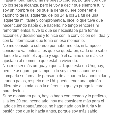
Hasta ahora nunca me he puesto colores, porque con que
yo los sepa alcanza, pero le voy a decir que siempre fui y
soy un hombre de los que la gente quiere poner en el
cajoncito de la izquierda, de los 14 a los 21 fui de una
izquierda militante y comprometida, hice lo que tuve que
hacer cuando había que hacerlo, no tengo rencores ni
remordimientos, tuve lo que se necesitaba para tomar
acciones y decisiones y lo hice con la convicción del ideal y
con la información que tenía en ese momento.
No me considero cobarde por haberme ido, ni tampoco
considero valientes a los que se quedaron, cada uno sabe
donde le apretó el zapato y siguió el camino que más se
ajustaba al momento que estaba viviendo.
No creo ser más uruguayo que Ud. que está en Uruguay,
pero le aseguro que tampoco lo soy menos, aunque no
comparta su forma de pensar o de actuar en la anonimidad y
tirando palos, respeto que Ud. puede tener una opinión
diferente a la mía, con la diferencia que yo pongo la cara
para decirla.
Supe montar en pelo, hoy lo hago con recado y lo prefiero,
si a los 20 era incendiario, hoy me considero más para el
lado de los apagafuegos, no hago nada con la furia y la
pasión con que lo hacía antes, porque soy más sabio,