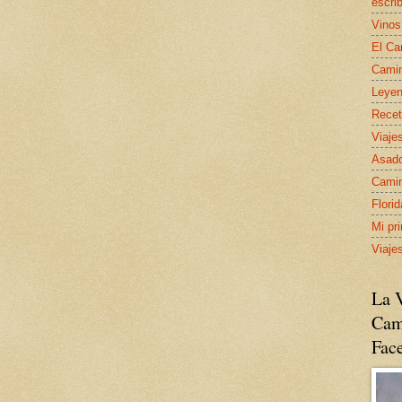
escrib
Vinos
El Ca
Camin
Leyen
Recet
Viaje
Asado
Camin
Flori
Mi pr
Viaje
La V
Cam
Fac