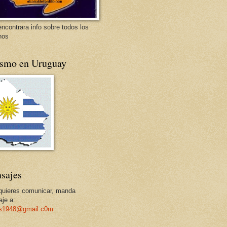
encontrara info sobre todos los
nos
ismo en Uruguay
sajes
 quieres comunicar, manda
je a:
os1948@gmail.c0m