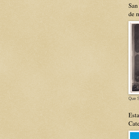
San 
de m
Que S
Esta
Cate