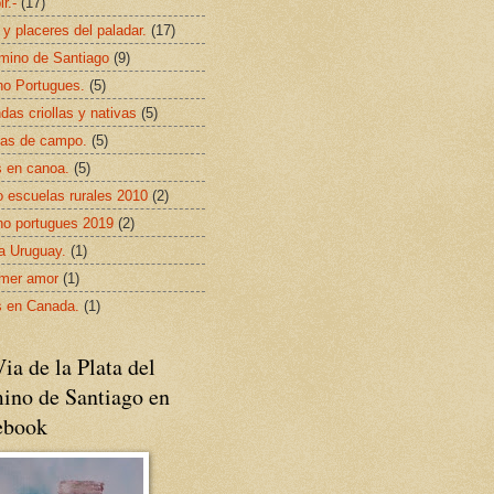
ir.-
(17)
 y placeres del paladar.
(17)
mino de Santiago
(9)
o Portugues.
(5)
das criollas y nativas
(5)
as de campo.
(5)
s en canoa.
(5)
 escuelas rurales 2010
(2)
o portugues 2019
(2)
da Uruguay.
(1)
imer amor
(1)
s en Canada.
(1)
ia de la Plata del
ino de Santiago en
ebook