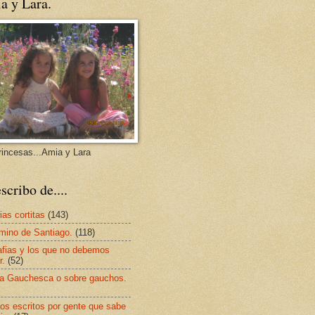
a y Lara.
rincesas...Amia y Lara
scribo de....
ias cortitas
(143)
mino de Santiago.
(118)
afias y los que no debemos
r.
(52)
a Gauchesca o sobre gauchos.
os escritos por gente que sabe