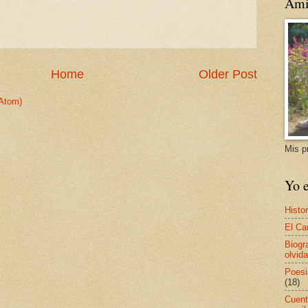
Ami
Home
Older Post
Atom)
Mis p
Yo e
Histor
El Ca
Biogr
olvida
Poesi
(18)
Cuent