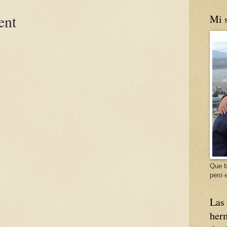
ent
Mi s
Que b
pero e
Las 
herm