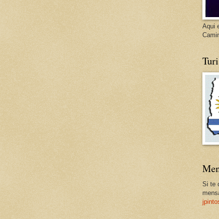
Aqui 
Cami
Tur
Men
Si te
mensa
jpint