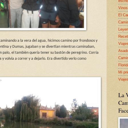
escrib
Vinos
El Ca
Camin
Leyen
Recet
caminando a la vera del agua, hicimos camino por frondosos y
Viaje
lentina y Dumas, jugaban y se divertían mientras caminaban,
Asado
 palo, el también quería tener su bastón de peregrino. Corría
Camin
a y volvía a correr y a dejarlo. Era divertido verlo como
Flori
Mi pr
Viaje
La V
Cam
Fac