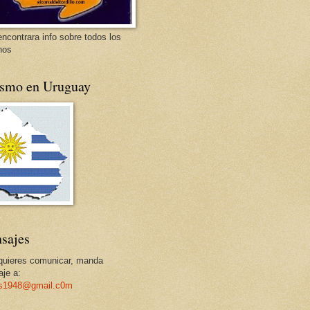
encontrara info sobre todos los
nos
ismo en Uruguay
sajes
 quieres comunicar, manda
je a:
os1948@gmail.c0m