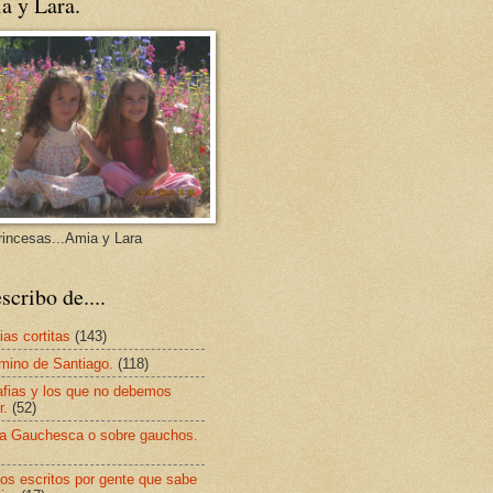
a y Lara.
rincesas...Amia y Lara
scribo de....
ias cortitas
(143)
mino de Santiago.
(118)
afias y los que no debemos
r.
(52)
a Gauchesca o sobre gauchos.
os escritos por gente que sabe