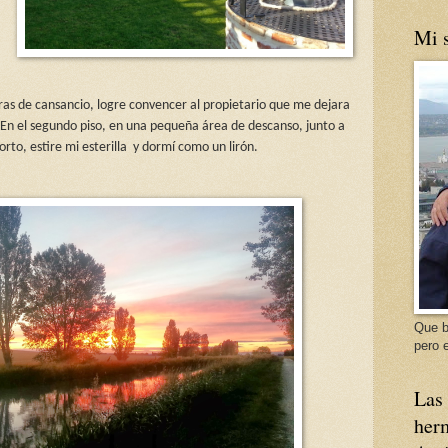
Mi s
as de cansancio, logre convencer al propietario que me dejara
 En el segundo piso, en una pequeña área de descanso, junto a
rto, estire mi esterilla
y dormí como un lirón.
Que b
pero e
Las 
herm