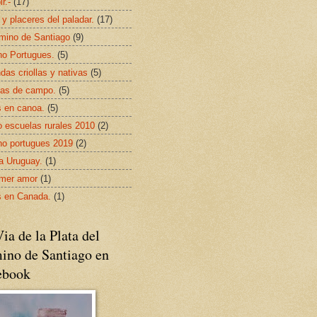
ir.-
(17)
 y placeres del paladar.
(17)
mino de Santiago
(9)
o Portugues.
(5)
das criollas y nativas
(5)
as de campo.
(5)
s en canoa.
(5)
 escuelas rurales 2010
(2)
o portugues 2019
(2)
da Uruguay.
(1)
imer amor
(1)
s en Canada.
(1)
ia de la Plata del
ino de Santiago en
ebook