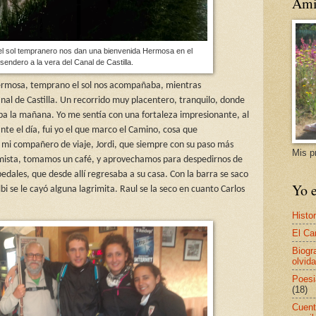
Ami
l sol tempranero nos dan una bienvenida Hermosa en el
sendero a la vera del Canal de Castilla.
rmosa, temprano el sol nos acompañaba, mientras
al de Castilla. Un recorrido muy placentero, tranquilo, donde
aba la mañana. Yo me sentía con una fortaleza impresionante, al
te el día, fui yo el que marco el Camino, cosa que
 mi compañero de viaje, Jordi, que siempre con su paso más
Mis p
omista, tomamos un café, y aprovechamos para despedirnos de
n pedales, que desde allí regresaba a su casa. Con la barra se saco
Yo e
lbi se le cayó alguna lagrimita. Raul se la seco en cuanto Carlos
Histor
El Ca
Biogr
olvida
Poesi
(18)
Cuent