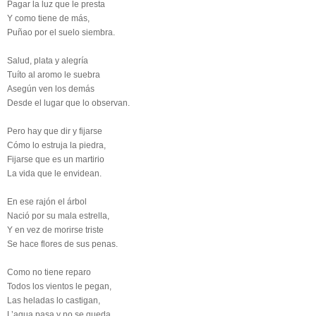
Pagar la luz que le presta
Y como tiene de más,
Puñao por el suelo siembra.
Salud, plata y alegría
Tuíto al aromo le suebra
Asegún ven los demás
Desde el lugar que lo observan.
Pero hay que dir y fijarse
Cómo lo estruja la piedra,
Fijarse que es un martirio
La vida que le envidean.
En ese rajón el árbol
Nació por su mala estrella,
Y en vez de morirse triste
Se hace flores de sus penas.
Como no tiene reparo
Todos los vientos le pegan,
Las heladas lo castigan,
L’agua pasa y no se queda.