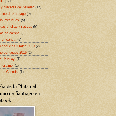
ir.-
(17)
 y placeres del paladar.
(17)
mino de Santiago
(9)
o Portugues.
(5)
das criollas y nativas
(5)
as de campo.
(5)
s en canoa.
(5)
 escuelas rurales 2010
(2)
o portugues 2019
(2)
da Uruguay.
(1)
imer amor
(1)
s en Canada.
(1)
ia de la Plata del
ino de Santiago en
ebook