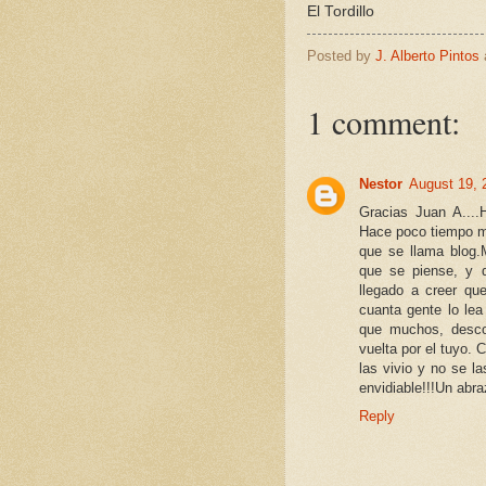
El Tordillo
Posted by
J. Alberto Pintos
1 comment:
Nestor
August 19, 
Gracias Juan A....
Hace poco tiempo me
que se llama blog.
que se piense, y q
llegado a creer qu
cuanta gente lo le
que muchos, desco
vuelta por el tuyo. 
las vivio y no se l
envidiable!!!Un abra
Reply