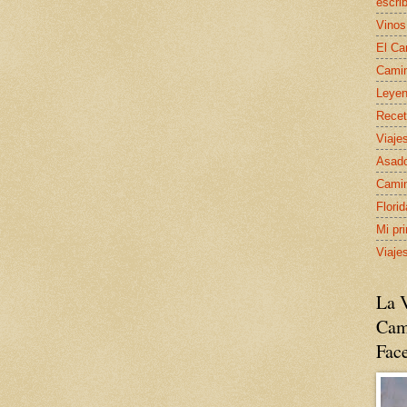
escrib
Vinos
El Ca
Camin
Leyen
Recet
Viaje
Asado
Camin
Flori
Mi pr
Viaje
La V
Cam
Fac