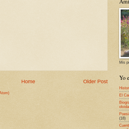
Ami
Mis p
Yo e
Home
Older Post
Histor
Atom)
El Ca
Biogr
olvida
Poesi
(18)
Cuent