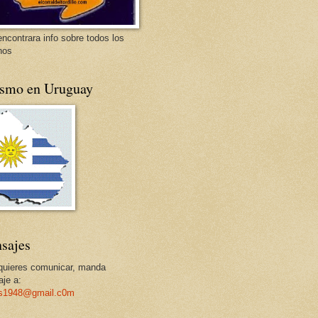
encontrara info sobre todos los
nos
ismo en Uruguay
sajes
 quieres comunicar, manda
je a:
os1948@gmail.c0m