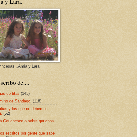
a y Lara.
rincesas...Amia y Lara
scribo de....
ias cortitas
(143)
mino de Santiago.
(118)
afias y los que no debemos
r.
(52)
a Gauchesca o sobre gauchos.
os escritos por gente que sabe