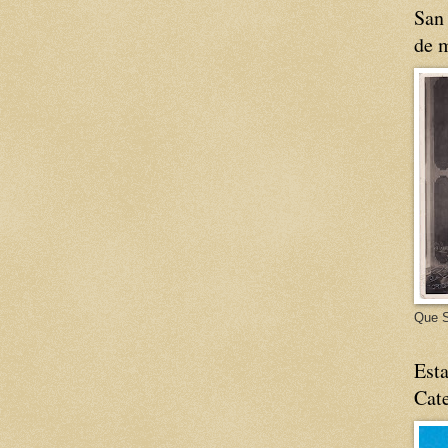
San 
de m
Que S
Esta
Cate