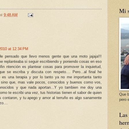
Mi s
at
9:48 AM
2010 at 12:34 PM
He pensado que llevo menos gente que una moto jajaja!!!
 replanteaba si seguir escribiendo y poniendo cosas en eso
Min ntención es plantear cosas para promover la inquietud,
ue se escriba y discuta con respeto.... Pero...al final he
e es una terapia y por lo tanto ya no me importanta tanto
a sino que, mas vale pocos, conocidos y buenos como vos,
nocidos y que nada aportan...Y yo tambien me doy una
Como te escribi una vez, tus historias tienen el sabor de quien
Que b
as contaron, y tu apego y amor al terruño es algo sanamente
pero e
zo....
Las 
herm