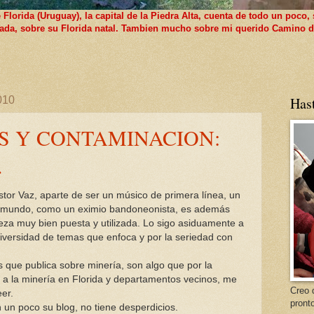
lorida (Uruguay), la capital de la Piedra Alta, cuenta de todo un poco, 
 nada, sobre su Florida natal. Tambien mucho sobre mi querido Camino d
010
Has
S Y CONTAMINACION:
.
tor Vaz, aparte de ser un músico de primera línea, un
l mundo, como un eximio bandoneonista, es además
za muy bien puesta y utilizada. Lo sigo asiduamente a
 diversidad de temas que enfoca y por la seriedad con
s que publica sobre minería, son algo que por la
o a la minería en Florida y departamentos vecinos, me
Creo 
er.
pront
n un poco su blog, no tiene desperdicios.