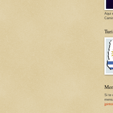
Aqui 
Cami
Tur
Men
Si te
mensa
jpint