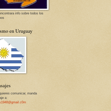
encontrara info sobre todos los
nos
ismo en Uruguay
sajes
 quieres comunicar, manda
je a:
os1948@gmail.c0m