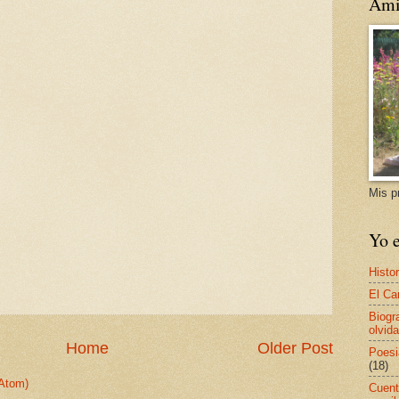
Ami
Mis p
Yo e
Histor
El Ca
Biogr
olvida
Home
Older Post
Poesi
(18)
Atom)
Cuent