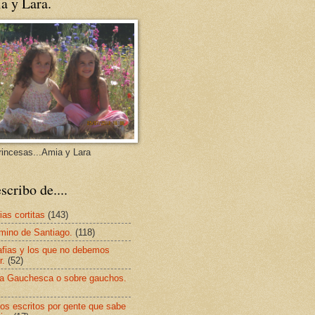
a y Lara.
rincesas...Amia y Lara
scribo de....
ias cortitas
(143)
mino de Santiago.
(118)
afias y los que no debemos
r.
(52)
a Gauchesca o sobre gauchos.
os escritos por gente que sabe