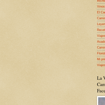
escrib
Vinos
El Ca
Camin
Leyen
Recet
Viaje
Asado
Camin
Flori
Mi pr
Viaje
La V
Cam
Fac