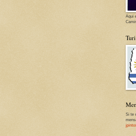
Aqui 
Cami
Tur
Men
Si te
mensa
jpint