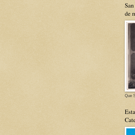
San 
de m
Que S
Esta
Cate