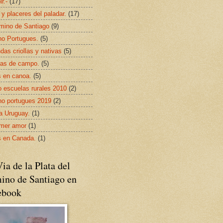
ir.-
(17)
 y placeres del paladar.
(17)
mino de Santiago
(9)
o Portugues.
(5)
das criollas y nativas
(5)
as de campo.
(5)
s en canoa.
(5)
 escuelas rurales 2010
(2)
o portugues 2019
(2)
da Uruguay.
(1)
imer amor
(1)
s en Canada.
(1)
ia de la Plata del
ino de Santiago en
ebook