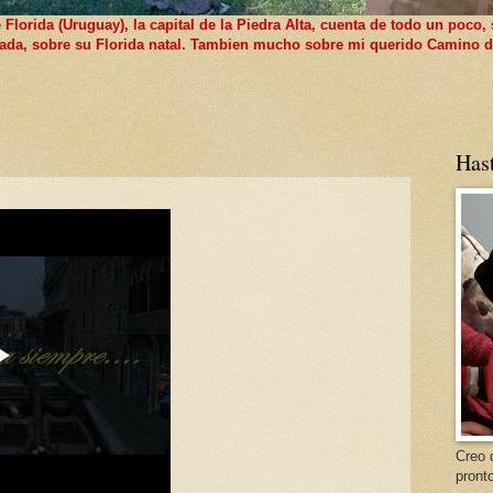
lorida (Uruguay), la capital de la Piedra Alta, cuenta de todo un poco, 
 nada, sobre su Florida natal. Tambien mucho sobre mi querido Camino d
Has
Creo 
pront