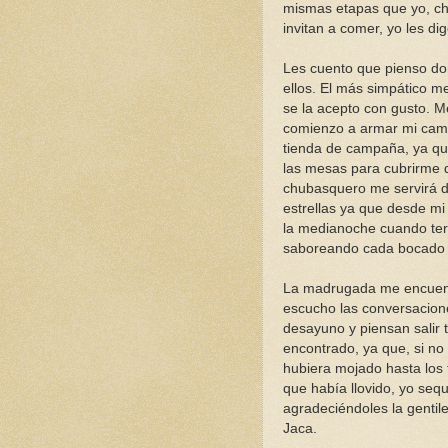
mismas etapas que yo, ch
invitan a comer, yo les d
Les cuento que pienso dor
ellos. El más simpático m
se la acepto con gusto. M
comienzo a armar mi cam
tienda de campaña, ya que
las mesas para cubrirme 
chubasquero me servirá de
estrellas ya que desde mi
la medianoche cuando te
saboreando cada bocado
La madrugada me encuent
escucho las conversacion
desayuno y piensan salir
encontrado, ya que, si no
hubiera mojado hasta los 
que había llovido, yo sequ
agradeciéndoles la gentil
Jaca.