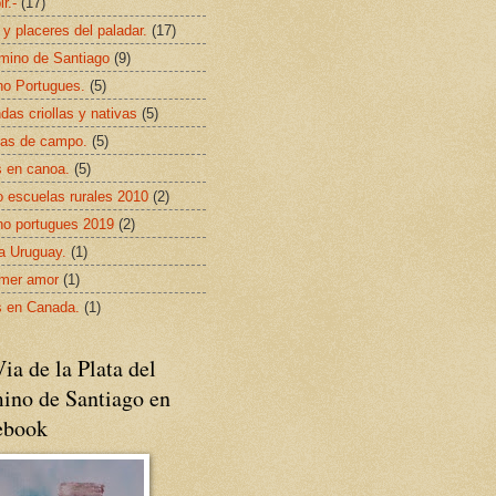
ir.-
(17)
 y placeres del paladar.
(17)
mino de Santiago
(9)
o Portugues.
(5)
das criollas y nativas
(5)
as de campo.
(5)
s en canoa.
(5)
 escuelas rurales 2010
(2)
o portugues 2019
(2)
da Uruguay.
(1)
imer amor
(1)
s en Canada.
(1)
ia de la Plata del
ino de Santiago en
ebook