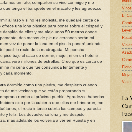
escrib
arlamos un rato, comparten su vino conmigo y me
Vinos
igo que tengo el banquete en el macuto y les agradezco.
El Ca
mir al raso y si no les molesta, me quedaré cerca de
Camin
e ofrece una lona plástica para poner sobre el césped y
Leyen
e despido de ellos y me alejo unos 50 metros donde
Recet
pamento, dos mesas de pic-nic cercanas serán mi
 en vez de poner la lona en el piso la pondré uniendo
Viaje
del posible rocío de la madrugada. Mi poncho
Asado
 piso bajo el saco de dormir, mejor, ni en un hotel 5
Camin
 cama veré millones de estrellas. Creo que es cerca de
Flori
rminé mi cena que fue consumida lentamente y
 y cada momento.
Mi pr
Viaje
ra dormido como una piedra, me despierto cuando
es de mis vecinos que ya están preparando su
La V
 temprano rumbo al próximo pueblo. Agradezco haberlos
 hubiera sido por la cubierta que ellos me brindaron, me
Cam
tuétanos, el rocío intenso cubría los campos y parecía
Fac
ito y feliz. Les devuelvo su lona y me despido
eza, más adelante los volvería a ver en Ruesta y en