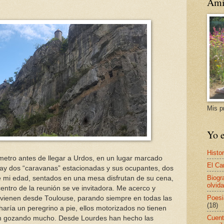
Ami
Mis p
Yo e
Histor
etro antes de llegar a Urdos, en un lugar marcado
El Ca
y dos “caravanas” estacionadas y sus ocupantes, dos
Biogr
 mi edad, sentados en una mesa disfrutan de su cena,
olvida
centro de la reunión se ve invitadora. Me acerco y
Poesi
vienen desde Toulouse, parando siempre en todas las
(18)
ría un peregrino a pie, ellos motorizados no tienen
Cuent
án gozando mucho. Desde Lourdes han hecho las