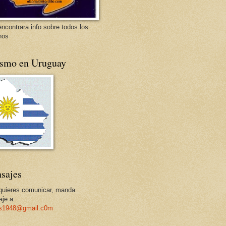
encontrara info sobre todos los
nos
ismo en Uruguay
sajes
 quieres comunicar, manda
je a:
os1948@gmail.c0m