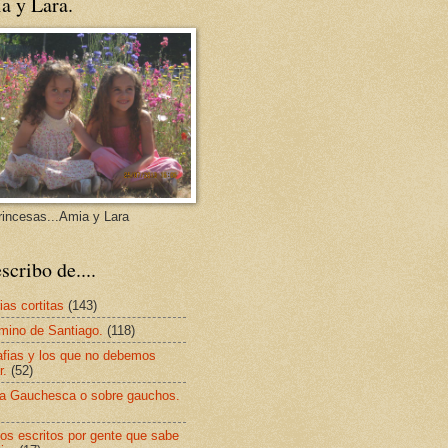
a y Lara.
rincesas...Amia y Lara
scribo de....
ias cortitas
(143)
mino de Santiago.
(118)
afias y los que no debemos
r.
(52)
a Gauchesca o sobre gauchos.
os escritos por gente que sabe