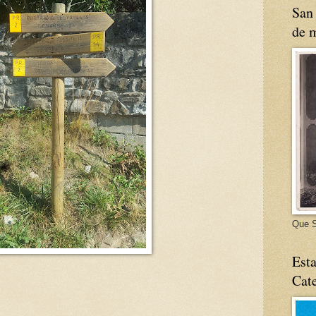
San 
de m
Que S
Esta
Cate