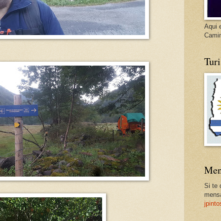
Aqui 
Cami
Tur
Men
Si te
mensa
jpint