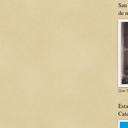
San 
de m
Que S
Esta
Cate