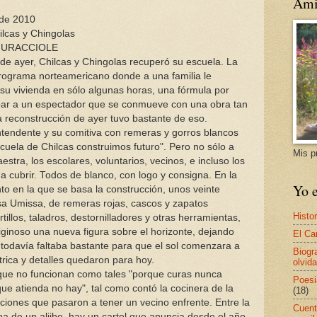
Ami
 de 2010
lcas y Chingolas
MURACCIOLE
 de ayer, Chilcas y Chingolas recuperó su escuela. La
rograma norteamericano donde a una familia le
su vivienda en sólo algunas horas, una fórmula por
par a un espectador que se conmueve con una obra tan
 reconstrucción de ayer tuvo bastante de eso.
ntendente y su comitiva con remeras y gorros blancos
scuela de Chilcas construimos futuro". Pero no sólo a
Mis p
estra, los escolares, voluntarios, vecinos, e incluso los
 a cubrir. Todos de blanco, con logo y consigna. En la
Yo e
nto en la que se basa la construcción, unos veinte
sa Umissa, de remeras rojas, cascos y zapatos
Histor
illos, taladros, destornilladores y otras herramientas,
tiginoso una nueva figura sobre el horizonte, dejando
El Ca
todavía faltaba bastante para que el sol comenzara a
Biogr
ctrica y detalles quedaron para hoy.
olvida
a, que no funcionan como tales "porque curas nunca
Poesi
ue atienda no hay", tal como contó la cocinera de la
(18)
aciones que pasaron a tener un vecino enfrente. Entre la
Cuent
rriba de un aljibe, hay un cartel que anuncia desde el año