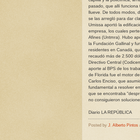
pasado, que allí funciona t
llueve. De todos modos, d
se las arregló para dar cla
Umissa aportó la edificaci
empresa, los cuales pert
Afines (Untmra). Hubo apor
la Fundación Gallinal y 
residentes en Canadá, qu
recaudó más de 2.500 dól
Directivo Central (Codice
aporte al BPS de los trab
de Florida fue el motor d
Carlos Enciso, que asumió
fundamental a resolver en
que se encontraba "despro
no consiguieron solucione
Diario LA REPÚBLICA
Posted by
J. Alberto Pintos