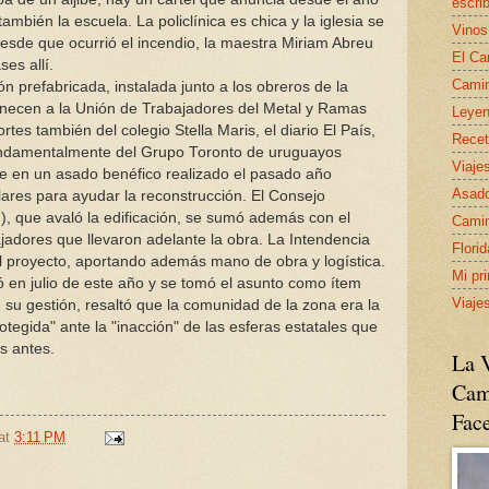
escrib
ambién la escuela. La policlínica es chica y la iglesia se
Vinos
esde que ocurrió el incendio, la maestra Miriam Abreu
El Ca
ses allí.
Camin
ón prefabricada, instalada junto a los obreros de la
enecen a la Unión de Trabajadores del Metal y Ramas
Leyen
tes también del colegio Stella Maris, el diario El País,
Recet
fundamentalmente del Grupo Toronto de uruguayos
Viaje
e en un asado benéfico realizado el pasado año
Asado
ares para ayudar la reconstrucción. El Consejo
n), que avaló la edificación, se sumó además con el
Camin
ajadores que llevaron adelante la obra. La Intendencia
Flori
el proyecto, aportando además mano de obra y logística.
Mi pr
 en julio de este año y se tomó el asunto como ítem
Viaje
 su gestión, resaltó que la comunidad de la zona era la
tegida" ante la "inacción" de las esferas estatales que
s antes.
La V
Cam
Fac
at
3:11 PM