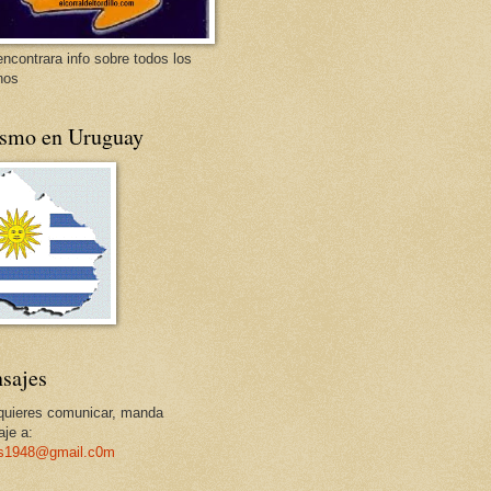
encontrara info sobre todos los
nos
ismo en Uruguay
sajes
 quieres comunicar, manda
je a:
os1948@gmail.c0m