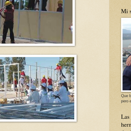
Mi s
Que b
pero e
Las 
herm