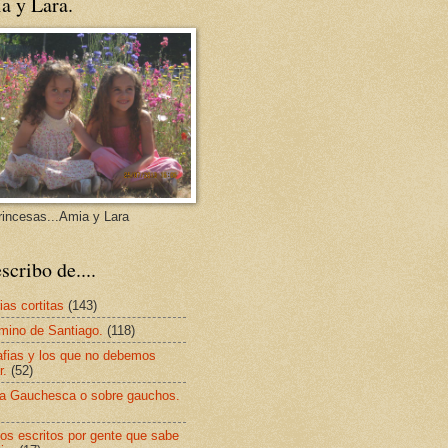
a y Lara.
rincesas...Amia y Lara
scribo de....
ias cortitas
(143)
mino de Santiago.
(118)
afias y los que no debemos
r.
(52)
a Gauchesca o sobre gauchos.
os escritos por gente que sabe