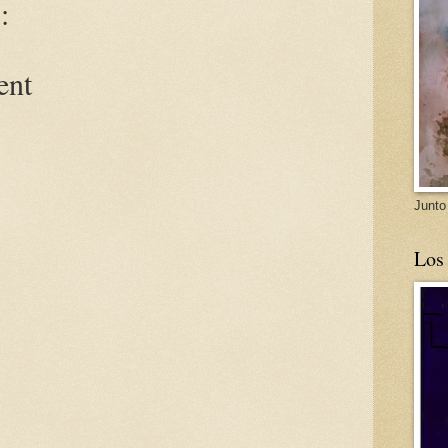
:
ent
Junto
Los