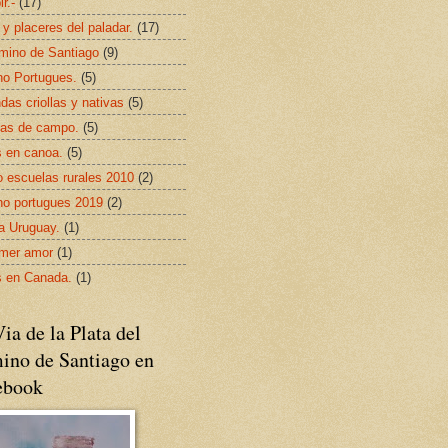
ir.-
(17)
 y placeres del paladar.
(17)
mino de Santiago
(9)
o Portugues.
(5)
das criollas y nativas
(5)
as de campo.
(5)
s en canoa.
(5)
 escuelas rurales 2010
(2)
o portugues 2019
(2)
da Uruguay.
(1)
imer amor
(1)
s en Canada.
(1)
ia de la Plata del
ino de Santiago en
ebook