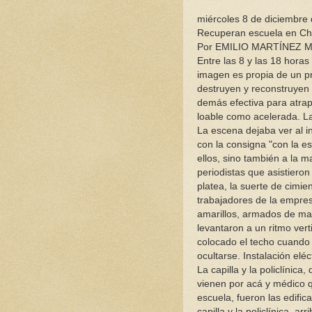
miércoles 8 de diciembre
Recuperan escuela en Chi
Por EMILIO MARTÍNEZ 
Entre las 8 y las 18 horas
imagen es propia de un p
destruyen y reconstruyen 
demás efectiva para atra
loable como acelerada. La
La escena dejaba ver al i
con la consigna "con la e
ellos, sino también a la ma
periodistas que asistieron
platea, la suerte de cimie
trabajadores de la empre
amarillos, armados de mart
levantaron a un ritmo ver
colocado el techo cuando 
ocultarse. Instalación elé
La capilla y la policlínic
vienen por acá y médico q
escuela, fueron las edific
capilla y la policlínica, a