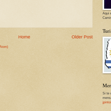
Aqui 
Cami
Tur
Home
Older Post
Atom)
Men
Si te
mensa
jpint