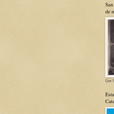
San 
de m
Que S
Esta
Cate