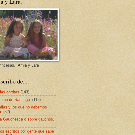
a y Lara.
rincesas...Amia y Lara
scribo de....
ias cortitas
(143)
mino de Santiago.
(118)
afias y los que no debemos
r.
(52)
a Gauchesca o sobre gauchos.
os escritos por gente que sabe