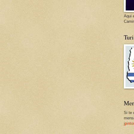
Aqui 
Cami
Tur
Men
Si te
mensa
jpint