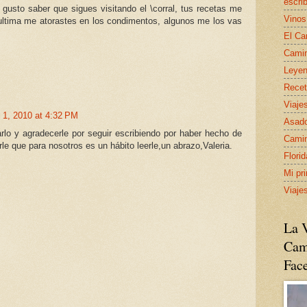
escrib
 gusto saber que sigues visitando el \corral, tus recetas me
Vinos
ultima me atorastes en los condimentos, algunos me los vas
El Ca
Camin
Leyen
Recet
Viaje
 1, 2010 at 4:32 PM
Asado
lo y agradecerle por seguir escribiendo por haber hecho de
Camin
irle que para nosotros es un hábito leerle,un abrazo,Valeria.
Flori
Mi pr
Viaje
La V
Cam
Fac