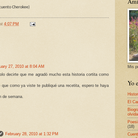
Ami
 cuento Cherokee)
at
4:07 PM
uary 27, 2010 at 8:04 AM
Mis p
solo decirte que me agradó mucho esta historia cortita como
Yo e
que como ya viste te publiqué una recetita, espero te haya
Histor
in de semana.
El Ca
Biogr
olvida
Poesi
(18)
February 28, 2010 at 1:32 PM
Cuent