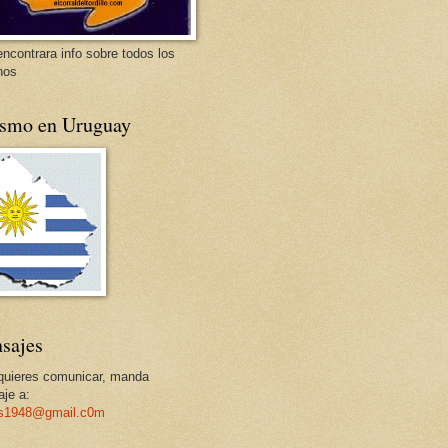
encontrara info sobre todos los
nos
ismo en Uruguay
sajes
 quieres comunicar, manda
je a:
os1948@gmail.c0m