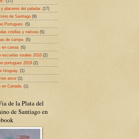
ir.-
(17)
 y placeres del paladar.
(17)
mino de Santiago
(9)
o Portugues.
(5)
das criollas y nativas
(5)
as de campo.
(5)
s en canoa.
(5)
 escuelas rurales 2010
(2)
o portugues 2019
(2)
da Uruguay.
(1)
imer amor
(1)
s en Canada.
(1)
ia de la Plata del
ino de Santiago en
ebook