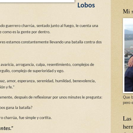
Lobos
Mi s
ado guerrero charrúa, sentado junto al fuego, le cuenta una
re como es la gente por dentro.
bres estamos constantemente llevando una batalla contra dos
, avaricia, arrogancia, culpa, resentimiento, complejos de
orgullo, complejo de superioridad y ego.
, paz, amor, esperanza, serenidad, humildad, benevolencia,
ón y fe.”
Que b
amente, después de reflexionar por unos minutes le pregunta:
pero e
obos gana la batalla?
Las 
o charrúa, fue simple y cortita.
herm
entes.”