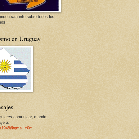
encontrara info sobre todos los
nos
ismo en Uruguay
sajes
 quieres comunicar, manda
je a:
os1948@gmail.c0m