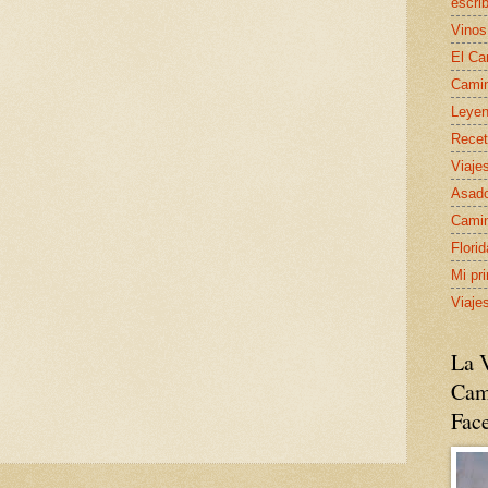
escrib
Vinos
El Ca
Camin
Leyen
Recet
Viaje
Asado
Camin
Flori
Mi pr
Viaje
La V
Cam
Fac