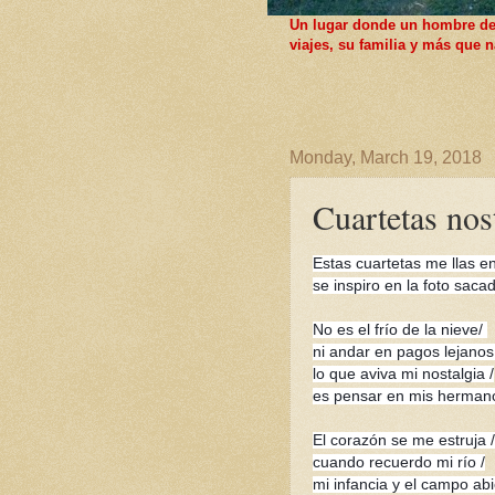
Un lugar donde un hombre de F
viajes, su familia y más que
Monday, March 19, 2018
Cuartetas nos
Estas cuartetas me llas e
se inspiro en la foto saca
No es el frío de la nieve/
ni andar en pagos lejanos
lo que aviva mi nostalgia /
es pensar en mis herman
El corazón se me estruja 
cuando recuerdo mi río /
mi infancia y el campo abi