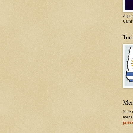
Aqui 
Cami
Tur
Men
Si te
mensa
jpint