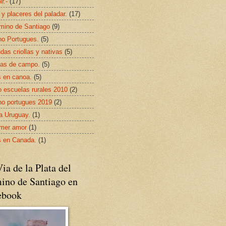
ir.-
(17)
 y placeres del paladar.
(17)
mino de Santiago
(9)
o Portugues.
(5)
das criollas y nativas
(5)
as de campo.
(5)
s en canoa.
(5)
 escuelas rurales 2010
(2)
o portugues 2019
(2)
da Uruguay.
(1)
imer amor
(1)
s en Canada.
(1)
ia de la Plata del
ino de Santiago en
ebook