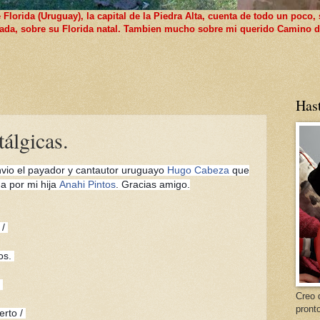
lorida (Uruguay), la capital de la Piedra Alta, cuenta de todo un poco, 
 nada, sobre su Florida natal. Tambien mucho sobre mi querido Camino d
Has
tálgicas.
nvio el payador y cantautor uruguayo
Hugo Cabeza
que
da por mi hija
Anahi Pintos
. Gracias amigo.
 /
os.
/
Creo 
pront
erto /