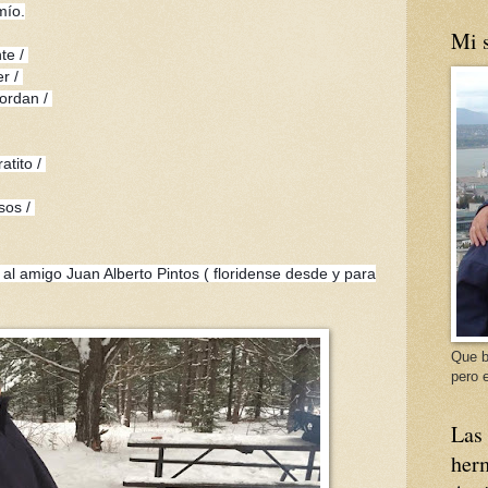
mío.
Mi s
te /
er /
ordan /
atito /
sos /
l amigo Juan Alberto Pintos ( floridense desde y para
Que b
pero e
Las 
herm