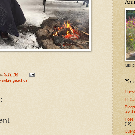
Ami
Mis p
at
5:19 PM
Yo e
 sobre gauchos.
Histor
:
El Ca
Biogr
olvida
ent
Poesi
(18)
Cuent