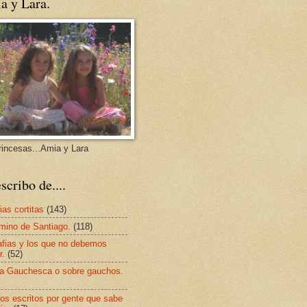
a y Lara.
rincesas...Amia y Lara
scribo de....
ias cortitas
(143)
mino de Santiago.
(118)
afias y los que no debemos
r.
(52)
a Gauchesca o sobre gauchos.
os escritos por gente que sabe