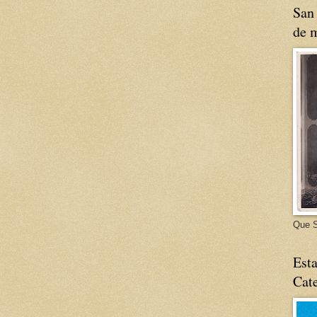
San 
de m
Que S
Esta
Cate