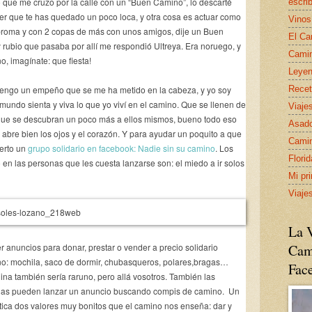
 que me cruzo por la calle con un “Buen Camino”, lo descarté
escrib
r que te has quedado un poco loca, y otra cosa es actuar como
Vinos
broma y con 2 copas de más con unos amigos, dije un Buen
El Ca
 rubio que pasaba por allí me respondió Ultreya. Era noruego, y
Camin
o, imagínate: que fiesta!
Leyen
Recet
e tengo un empeño que se me ha metido en la cabeza, y yo soy
mundo sienta y viva lo que yo viví en el camino. Que se llenen de
Viaje
 que se descubran un poco más a ellos mismos, bueno todo eso
Asado
 abre bien los ojos y el corazón. Y para ayudar un poquito a que
Camin
ierto un
grupo solidario en facebook: Nadie sin su camino
. Los
Flori
en las personas que les cuesta lanzarse son: el miedo a ir solos
Mi pr
Viaje
La V
 anuncios para donar, prestar o vender a precio solidario
Cam
no: mochila, saco de dormir, chubasqueros, polares,bragas…
Fac
ina también sería raruno, pero allá vosotros. También las
olas pueden lanzar un anuncio buscando compis de camino. Un
ctica dos valores muy bonitos que el camino nos enseña: dar y