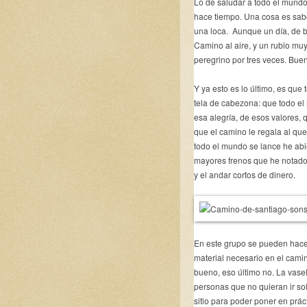
Lo de saludar a todo el mundo
hace tiempo. Una cosa es sabe
una loca. Aunque un día, de 
Camino al aire, y un rubio muy
peregrino por tres veces. Buen
Y ya esto es lo último, es qu
tela de cabezona: que todo el 
esa alegría, de esos valores,
que el camino le regala al que
todo el mundo se lance he ab
mayores frenos que he notado 
y el andar cortos de dinero.
En este grupo se pueden hacer
material necesario en el cami
bueno, eso último no. La vasel
personas que no quieran ir s
sitio para poder poner en prá