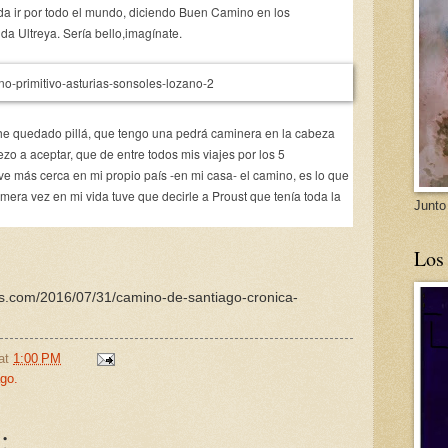
eda ir por todo el mundo, diciendo Buen Camino en los
da Ultreya. Sería bello,imagínate.
he quedado pillá, que tengo una pedrá caminera en la cabeza
zo a aceptar, que de entre todos mis viajes por los 5
ve más cerca en mi propio país -en mi casa- el camino, es lo que
era vez en mi vida tuve que decirle a Proust que tenía toda la
Junto
Los
tos.com/2016/07/31/camino-de-santiago-cronica-
at
1:00 PM
go.
: