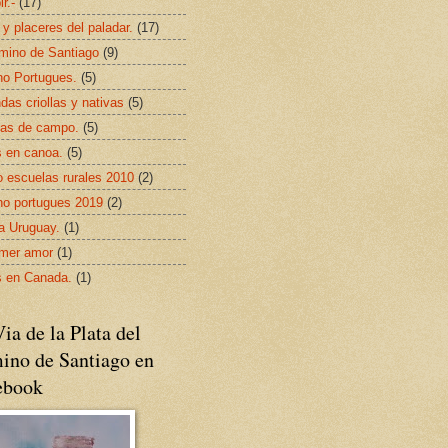
ir.-
(17)
 y placeres del paladar.
(17)
mino de Santiago
(9)
o Portugues.
(5)
das criollas y nativas
(5)
as de campo.
(5)
s en canoa.
(5)
 escuelas rurales 2010
(2)
o portugues 2019
(2)
da Uruguay.
(1)
imer amor
(1)
s en Canada.
(1)
ia de la Plata del
ino de Santiago en
ebook