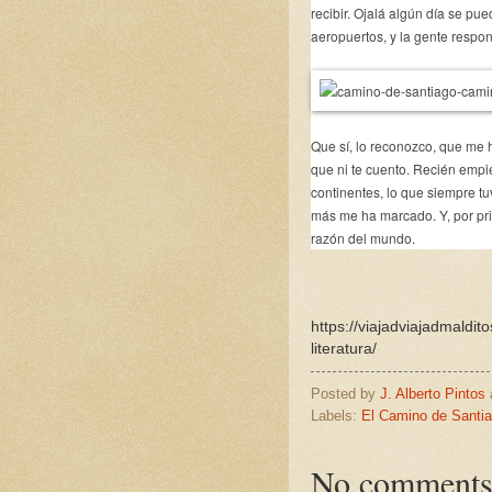
recibir. Ojalá algún día se pu
aeropuertos, y la gente respon
Que sí, lo reconozco, que me 
que ni te cuento. Recién empie
continentes, lo que siempre tu
más me ha marcado. Y, por prim
razón del mundo.
https://viajadviajadmaldi
literatura/
Posted by
J. Alberto Pintos
Labels:
El Camino de Santia
No comments