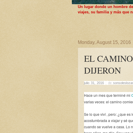
Un lugar donde un hombre de F
viajes, su familia y más que
Monday, August 15, 2016
EL CAMIN
DIJERON
julio 31, 2016
·
de
sonsolesloza
Hace un mes que terminé mi
varias veces: el camino comi
Se lo que viví , pero: ¿que e
acostumbrada a viajar y sé que
cuando se vuelve a casa. Lo n
hace años, me dije. Soy una v