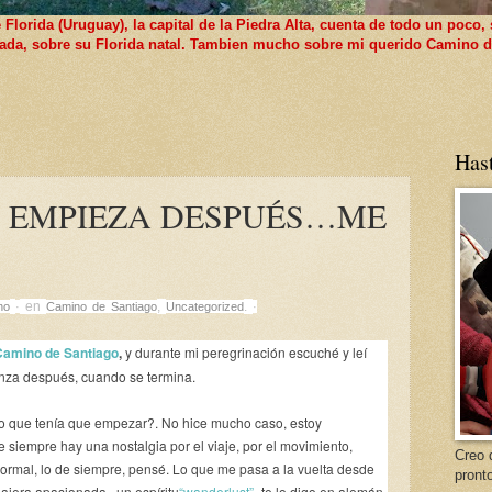
lorida (Uruguay), la capital de la Piedra Alta, cuenta de todo un poco, 
 nada, sobre su Florida natal. Tambien mucho sobre mi querido Camino d
Has
O EMPIEZA DESPUÉS…ME
en
,
.
no
·
Camino de Santiago
Uncategorized
·
Camino de Santiago
,
y durante mi peregrinación escuché y leí
enza después, cuando se termina.
s lo que tenía que empezar?. No hice mucho caso, estoy
 siempre hay una nostalgia por el viaje, por el movimiento,
Creo 
ormal, lo de siempre, pensé. Lo que me pasa a la vuelta desde
pront
iajera apasionada, un espíritu
“wanderlust”
-te lo digo en alemán