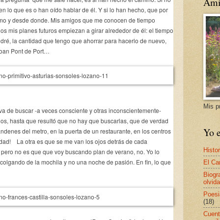
Ami
n lo que es o han oído hablar de él. Y si lo han hecho, que por
omo y desde donde. Mis amigos que me conocen de tiempo
s mis planes futuros empiezan a girar alrededor de él: el tiempo
ndré, la cantidad que tengo que ahorrar para hacerlo de nuevo,
Joan Pont de Port…
Mis p
a de buscar -a veces consciente y otras inconscientemente-
ados, hasta que resultó que no hay que buscarlas, que de verdad
Yo e
andenes del metro, en la puerta de un restaurante, en los centros
rdad! La otra es que se me van los ojos detrás de cada
Histor
pero no es que que voy buscando plan de verano, no. Yo lo
olgando de la mochila y no una noche de pasión. En fin, lo que
El Ca
Biogr
olvida
Poesi
(18)
Cuent