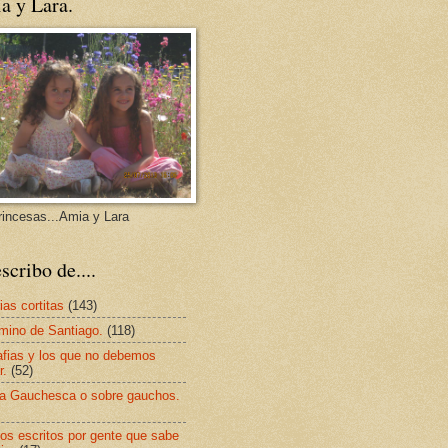
a y Lara.
rincesas...Amia y Lara
scribo de....
ias cortitas
(143)
mino de Santiago.
(118)
afias y los que no debemos
r.
(52)
a Gauchesca o sobre gauchos.
os escritos por gente que sabe