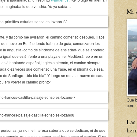
 me imaginaba lo que vendría. Yo ya sabía…
Mi s
ente, y tal como me avisaron, el camino comenzó después. Hace
 de nuevo en Berlín, donde trabajo de guía, comenzaron los
ue la angustia -como de síndrome de ansiedad- que se apoderó
a igual que esté frente a una playa en el Mediterráneo o en un
e esté hablando español, inglés o alemán, el camino siempre
cada diez veces que comienzo una frase, en el idioma que sea,
no de Santiago…bla bla bla”. Y luego se remata -nueve de cada
quiero volver al camino pronto”
Que b
pero e
Las 
herm
ersonas, ya no me interesa saber a que se dedican, ni de que
 la pregunta que me sale hacer, es si han hecho el camino. Si no