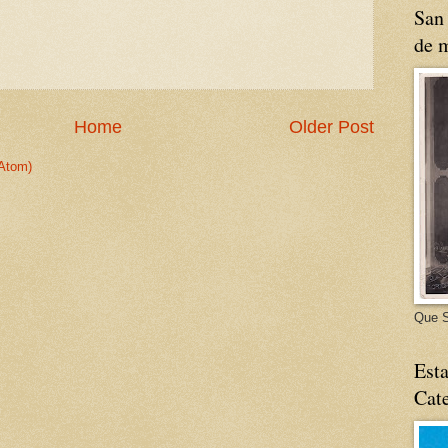
San 
de m
Home
Older Post
Atom)
Que S
Esta
Cate