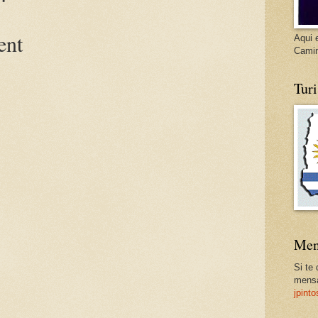
ent
Aqui 
Cami
Tur
Men
Si te
mensa
jpint