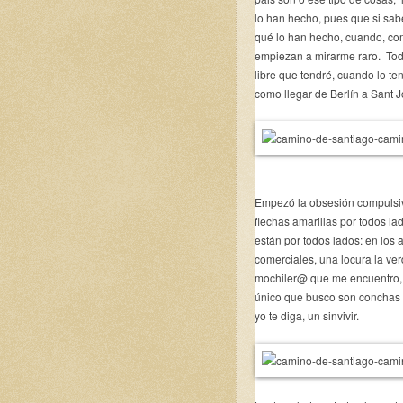
lo han hecho, pues que si sabe
qué lo han hecho, cuando, c
empiezan a mirarme raro. Todo
libre que tendré, cuando lo te
como llegar de Berlín a Sant 
Empezó la obsesión compulsiv
flechas amarillas por todos l
están por todos lados: en los 
comerciales, una locura la ve
mochiler@ que me encuentro, 
único que busco son conchas c
yo te diga, un sinvivir.