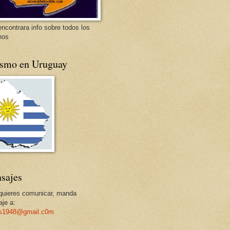
encontrara info sobre todos los
nos
ismo en Uruguay
sajes
 quieres comunicar, manda
je a:
os1948@gmail.c0m