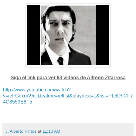
Siga el link para ver 93 videos de Alfredo Zitarrosa
http://www.youtube.com/watch?
v=ieFGoxoA9rc&feature=rellist&playnext=1&list=PL6D9CF7
4C8559E8F5
J. Alberto Pintos
at
11:10 AM