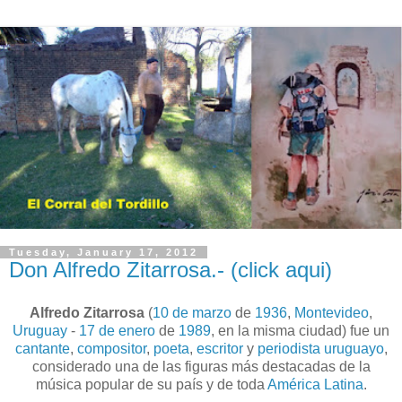
Tuesday, January 17, 2012
Don Alfredo Zitarrosa.- (click aqui)
Alfredo Zitarrosa
(
10 de marzo
de
1936
,
Montevideo
,
Uruguay
-
17 de enero
de
1989
, en la misma ciudad) fue un
cantante
,
compositor
,
poeta
,
escritor
y
periodista
uruguayo
,
considerado una de las figuras más destacadas de la
música popular de su país y de toda
América Latina
.