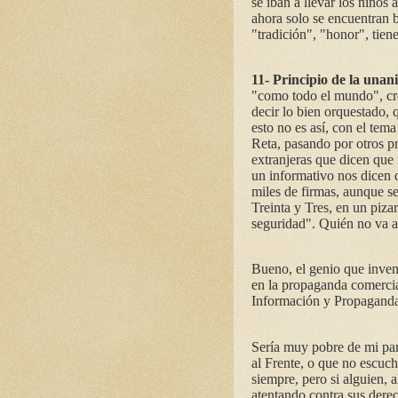
se iban a llevar los niños
ahora solo se encuentran b
"tradición", "honor", tien
11- Principio de la una
"como todo el mundo", cr
decir lo bien orquestado, 
esto no es así, con el tem
Reta, pasando por otros pr
extranjeras que dicen que
un informativo nos dicen q
miles de firmas, aunque s
Treinta y Tres, en un piza
seguridad". Quién no va a
Bueno, el genio que invent
en la propaganda comercia
Información y Propaganda
Sería muy pobre de mi part
al Frente, o que no escuc
siempre, pero si alguien, 
atentando contra sus derec