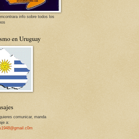
encontrara info sobre todos los
nos
ismo en Uruguay
sajes
 quieres comunicar, manda
je a:
os1948@gmail.c0m