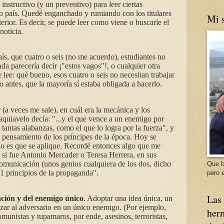
nstructivo (y un preventivo) para leer ciertas
to país. Quedé enganchado y rumiando con los titulares
Mi s
terior. Es decir, se puede leer como viene o buscarle el
noticia.
aís, que cuatro o seis (no me acuerdo), estudiantes no
da parecería decir ¡"estos vagos"!, o cualquier otra
e lee: qué bueno, esos cuatro o seis no necesitan trabajar
 antes, que la mayoría sí estaba obligada a hacerlo.
(a veces me sale), en cuál era la mecánica y los
quiavelo decía: "...y el que vence a un enemigo por
antas alabanzas, como el que lo logra por la fuerza", y
l pensamiento de los príncipes de la época. Hoy se
alo es que se aplique. Recordé entonces algo que me
si fue Antonio Mercader o Teresa Herrera, en sus
Comunicación (unos genios cualquiera de los dos, dicho
Que b
11 principios de la propaganda".
pero e
Las 
cación y del enemigo único
. Adoptar una idea única, un
izar al adversario en un único enemigo. (Por ejemplo,
herm
omunistas y tupamaros, por ende, asesinos, terroristas,