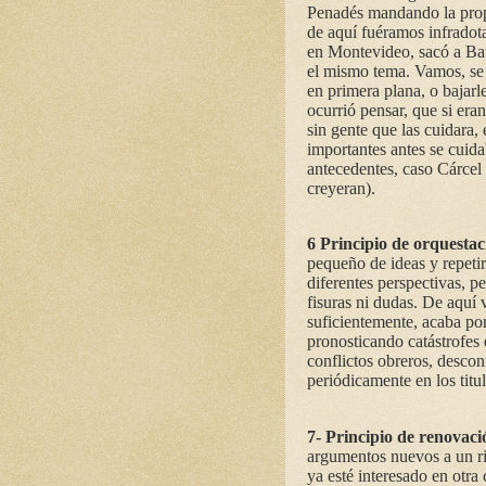
Penadés mandando la propa
de aquí fuéramos infradot
en Montevideo, sacó a Batl
el mismo tema. Vamos, se 
en primera plana, o bajarle
ocurrió pensar, que si era
sin gente que las cuidara,
importantes antes se cuid
antecedentes, caso Cárcel 
creyeran).
6­ Principio de orquesta
pequeño de ideas y repetir
diferentes perspectivas, 
fisuras ni dudas. De aquí 
suficientemente, acaba po
pronosticando catástrofes 
conflictos obreros, descon
periódicamente en los titu
7- Principio de renovaci
argumentos nuevos a un ri
ya esté interesado en otra