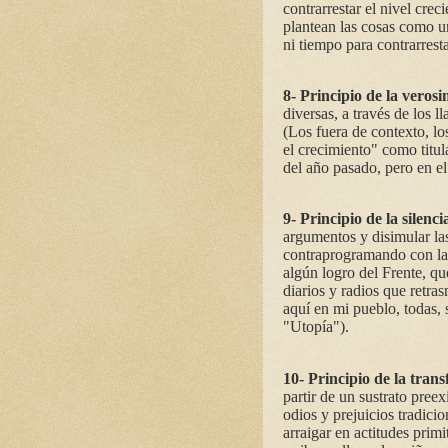
contrarrestar el nivel creci
plantean las cosas como u
ni tiempo para contrarrest
8- Principio de la verosi
diversas, a través de los
(Los fuera de contexto, l
el crecimiento" como titul
del año pasado, pero en e
9- Principio de la silenci
argumentos y disimular las
contraprogramando con la
algún logro del Frente, qu
diarios y radios que retra
aquí en mi pueblo, todas,
"Utopía").
10- Principio de la trans
partir de un sustrato pree
odios y prejuicios tradici
arraigar en actitudes prim