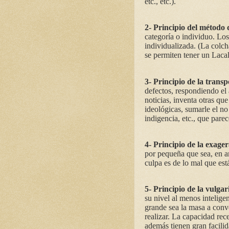
etc., etc.).
2- Principio del método 
categoría o individuo. Los
individualizada. (La colcha
se permiten tener un Laca
3- Principio de la transp
defectos, respondiendo el 
noticias, inventa otras que
ideológicas, sumarle el no
indigencia, etc., que parec
4- Principio de la exage
por pequeña que sea, en a
culpa es de lo mal que está
5- Principio de la vulgar
su nivel al menos intelige
grande sea la masa a conv
realizar. La capacidad rec
además tienen gran facili