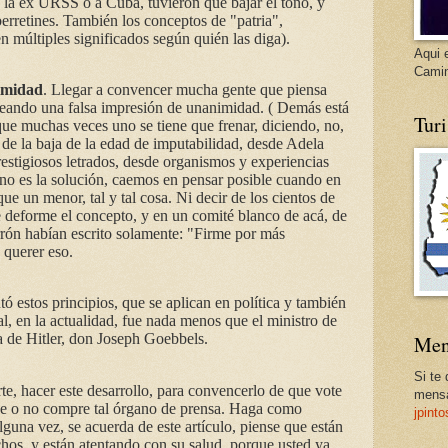
 a la ex URSS o a Cuba, tuvieron que bajar el tono, y
erretines. También los conceptos de "patria",
en múltiples significados según quién las diga).
Aqui 
Cami
nimidad
. Llegar a convencer mucha gente que piensa
eando una falsa impresión de unanimidad. ( Demás está
Tur
que muchas veces uno se tiene que frenar, diciendo, no,
a de la baja de la edad de imputabilidad, desde Adela
estigiosos letrados, desde organismos y experiencias
 no es la solución, caemos en pensar posible cuando en
ue un menor, tal y tal cosa. Ni decir de los cientos de
e deforme el concepto, y en un comité blanco de acá, de
rrón habían escrito solamente: "Firme por más
 querer eso.
ó estos principios, que se aplican en política y también
l, en la actualidad, fue nada menos que el ministro de
 de Hitler, don Joseph Goebbels.
Men
Si te
e, hacer este desarrollo, para convencerlo de que vote
mensa
he o no compre tal órgano de prensa. Haga como
jpint
alguna vez, se acuerda de este artículo, piense que están
hos, y están atentando con su salud, porque usted ya