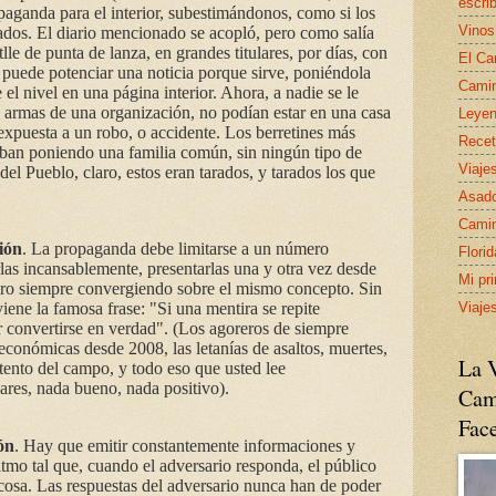
escrib
ganda para el interior, subestimándonos, como si los
Vinos
ados. El diario mencionado se acopló, pero como salía
le de punta de lanza, en grandes titulares, por días, con
El Ca
puede potenciar una noticia porque sirve, poniéndola
Camin
 el nivel en una página interior. Ahora, a nadie se le
n armas de una organización, no podían estar en una casa
Leyen
 expuesta a un robo, o accidente. Los berretines más
Recet
aban poniendo una familia común, sin ningún tipo de
Viaje
del Pueblo, claro, estos eran tarados, y tarados los que
Asado
Camin
ción
. La propaganda debe limitarse a un número
Flori
las incansablemente, presentarlas una y otra vez desde
Mi pr
pero siempre convergiendo sobre el mismo concepto. Sin
Viaje
viene la famosa frase: "Si una mentira se repite
r convertirse en verdad". (Los agoreros de siempre
económicas desde 2008, las letanías de asaltos, muertes,
La V
tento del campo, y todo eso que usted lee
lares, nada bueno, nada positivo).
Cam
Fac
ón
. Hay que emitir constantemente informaciones y
tmo tal que, cuando el adversario responda, el público
 cosa. Las respuestas del adversario nunca han de poder