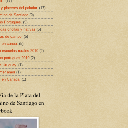
ir.-
(17)
 y placeres del paladar.
(17)
mino de Santiago
(9)
o Portugues.
(5)
das criollas y nativas
(5)
as de campo.
(5)
s en canoa.
(5)
 escuelas rurales 2010
(2)
o portugues 2019
(2)
da Uruguay.
(1)
imer amor
(1)
s en Canada.
(1)
ia de la Plata del
ino de Santiago en
ebook