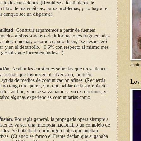
ente de acusaciones. (Remitirse a los titulares, te
n libro de matemáticas, puros problemas, y no hay aire
ar aunque sea un disparate).
militud
. Construir argumentos a partir de fuentes
 llamados globos sondas o de informaciones fragmentadas.
os datos a medias, o como cuando dicen, "se desaceleró
ar, y en el desarrollo, "0,6% con respecto al mismo mes
l global sigue incrementándose").
Junto
ación
. Acallar las cuestiones sobre las que no se tienen
 noticias que favorecen al adversario, también
Los
 ayuda de medios de comunicación afines. (Recuerda
e no tenga un "pero", y ni que hablar de la sinfonía de
smiten ad hoc, y no se salva nadie salvo excepciones, y
 salvo algunas experiencias comunitarias como
fusión
. Por regla general, la propagada opera siempre a
xistente, ya sea una mitología nacional, o un complejo de
onales. Se trata de difundir argumentos que puedan
itivas. (Cuando se formó el Frente decían que si ganaba