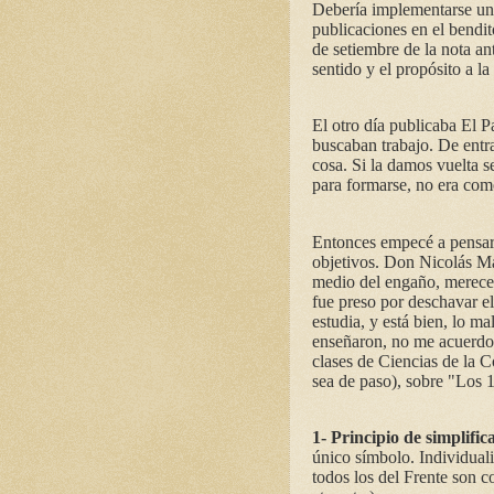
Debería implementarse un i
publicaciones en el bendi
de setiembre de la nota an
sentido y el propósito a la 
El otro día publicaba El P
buscaban trabajo. De entra
cosa. Si la damos vuelta s
para formarse, no era como
Entonces empecé a pensar 
objetivos. Don Nicolás Ma
medio del engaño, merece t
fue preso por deschavar e
estudia, y está bien, lo m
enseñaron, no me acuerdo 
clases de Ciencias de la 
sea de paso), sobre "Los 
1- Principio de simplifi
único símbolo. Individual
todos los del Frente son c