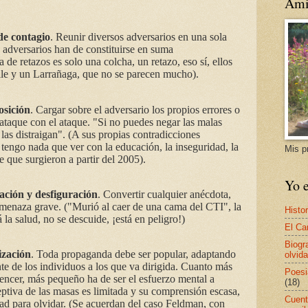
Ami
de contagio
. Reunir diversos adversarios en una sola
 adversarios han de constituirse en suma
 de retazos es solo una colcha, un retazo, eso sí, ellos
lle y un Larrañaga, que no se parecen mucho).
osición
. Cargar sobre el adversario los propios errores o
ataque con el ataque. "Si no puedes negar las malas
 las distraigan". (A sus propias contradicciones
 tengo nada que ver con la educación, la inseguridad, la
Mis p
e que surgieron a partir del 2005).
Yo e
ración y desfiguración
. Convertir cualquier anécdota,
menaza grave. ("Murió al caer de una cama del CTI", la
Histor
 la salud, no se descuide, ¡está en peligro!)
El Ca
Biogr
ización
. Toda propaganda debe ser popular, adaptando
olvida
nte de los individuos a los que va dirigida. Cuanto más
Poesi
encer, más pequeño ha de ser el esfuerzo mental a
(18)
eptiva de las masas es limitada y su comprensión escasa,
Cuent
dad para olvidar. (Se acuerdan del caso Feldman, con