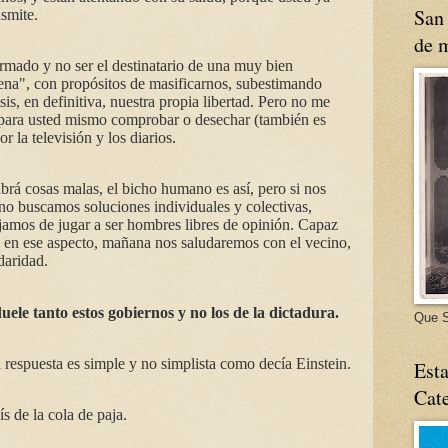
San 
asmite.
de m
ormado y no ser el destinatario de una muy bien
ena", con propósitos de masificarnos, subestimando
is, en definitiva, nuestra propia libertad. Pero no me
 para usted mismo comprobar o desechar (también es
r la televisión y los diarios.
brá cosas malas, el bicho humano es así, pero si nos
o buscamos soluciones individuales y colectivas,
ejamos de jugar a ser hombres libres de opinión. Capaz
 en ese aspecto, mañana nos saludaremos con el vecino,
daridad.
uele tanto estos gobiernos y no los de la dictadura.
Que S
 respuesta es simple y no simplista como decía Einstein.
Esta
Cate
s de la cola de paja.