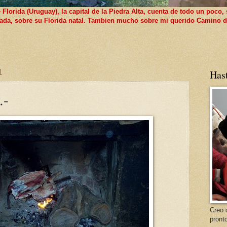
lorida (Uruguay), la capital de la Piedra Alta, cuenta de todo un poco, 
 nada, sobre su Florida natal. Tambien mucho sobre mi querido Camino d
1
Has
.-
Creo 
pront