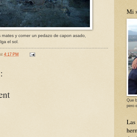
Mi s
s mates y comer un pedazo de capon asado,
ga el sol.
at
4:17 PM
:
ent
Que b
pero e
Las 
herm