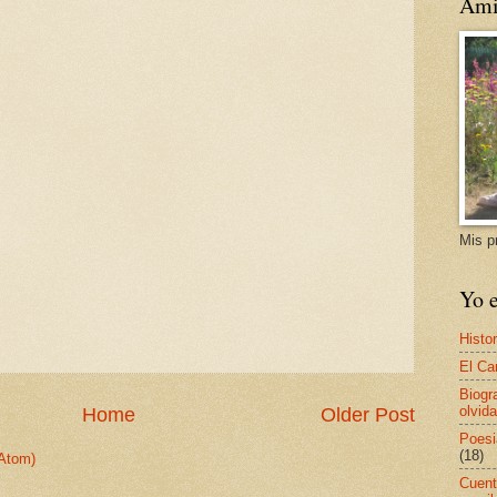
Ami
Mis p
Yo e
Histor
El Ca
Biogr
olvida
Home
Older Post
Poesi
(18)
Atom)
Cuent