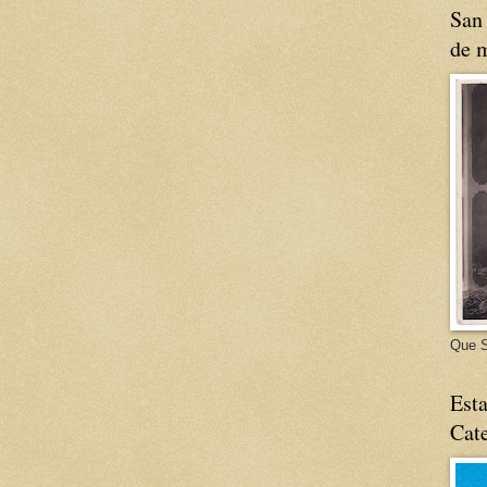
San 
de m
Que S
Esta
Cate