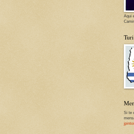
Aqui 
Cami
Tur
Men
Si te
mensa
jpint