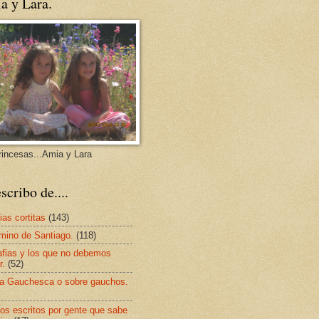
a y Lara.
rincesas...Amia y Lara
scribo de....
ias cortitas
(143)
mino de Santiago.
(118)
afias y los que no debemos
r.
(52)
a Gauchesca o sobre gauchos.
os escritos por gente que sabe