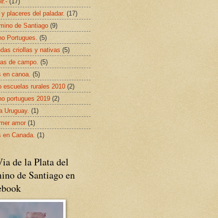
ir.-
(17)
 y placeres del paladar.
(17)
mino de Santiago
(9)
o Portugues.
(5)
das criollas y nativas
(5)
as de campo.
(5)
s en canoa.
(5)
 escuelas rurales 2010
(2)
o portugues 2019
(2)
da Uruguay.
(1)
imer amor
(1)
s en Canada.
(1)
ia de la Plata del
ino de Santiago en
ebook