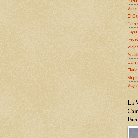
escrib
Vinos
El Ca
Camin
Leyen
Recet
Viaje
Asado
Camin
Flori
Mi pr
Viaje
La V
Cam
Fac