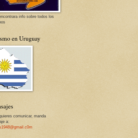
encontrara info sobre todos los
nos
ismo en Uruguay
sajes
 quieres comunicar, manda
je a:
os1948@gmail.c0m